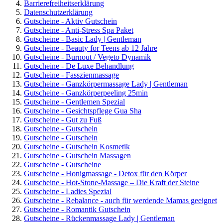
Barrierefreiheitserklärung
Datenschutzerklärung
Gutscheine - Aktiv Gutschein
Gutscheine - Anti-Stress Spa Paket
Gutscheine - Basic Lady | Gentleman
Gutscheine - Beauty for Teens ab 12 Jahre
Gutscheine - Burnout / Vegeto Dynamik
Gutscheine - De Luxe Behandlung
Gutscheine - Fasszienmassage
Gutscheine - Ganzkörpermassage Lady | Gentleman
Gutscheine - Ganzkörperpeeling 25min
Gutscheine - Gentlemen Spezial
Gutscheine - Gesichtspflege Gua Sha
Gutscheine - Gut zu Fuß
Gutscheine - Gutschein
Gutscheine - Gutschein
Gutscheine - Gutschein Kosmetik
Gutscheine - Gutschein Massagen
Gutscheine - Gutscheine
Gutscheine - Honigmassage - Detox für den Körper
Gutscheine - Hot-Stone-Massage – Die Kraft der Steine
Gutscheine - Ladies Spezial
Gutscheine - Rebalance - auch für werdende Mamas geeignet
Gutscheine - Romantik Gutschein
Gutscheine - Rückenmassage Lady | Gentleman