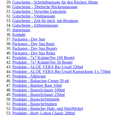
Gutscheine - Schröpfmassage für den Rücken 30min
Gutscheine - Tibetische Rückenmassage
Gutscheine - Verwöhn Gutschein
Gutscheine - Vitalmassage
Gutscheine - Zeit für mich, mit Beratung
Gutscheine - Zirbenmassage
Impressum
Kontakt
Packages - Day Spa
Packages - Day Spa Basic
Packages - Day Spa Beauty
Packages - Day Spa Relax
Produkte - 7x7 KräuterTee 100 Beutel
Produkte - 7x7 KräuterTee 50 Beutel
Produkte - ALOE VERA Bio Ursaft 330ml
Produkte - ALOE VERA Bio Ursaft Kurpackung 3 x 750ml
Produkte - Allpresan
Produkte - Balancing Cream 50 ml
Produkte - Barriere Base 10ml
Produkte - BasenSchauer 100ml
Produkte - BasenSchauer 250ml
Produkte - BasischeStrümpfe
Produkte - BasischeStulpen
Produkte - Basischer Hals- und StirnWickel
Produkte - Body Lotion Classic 200ml