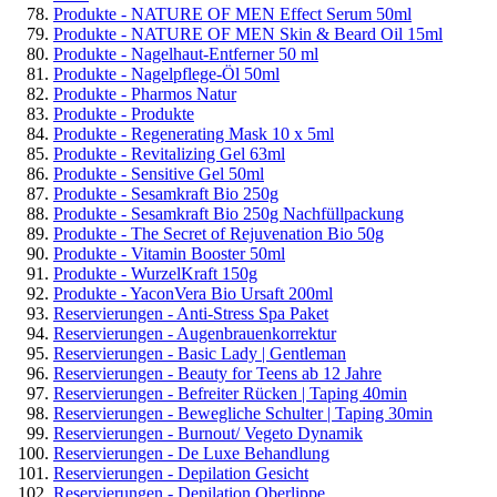
Produkte - NATURE OF MEN Effect Serum 50ml
Produkte - NATURE OF MEN Skin & Beard Oil 15ml
Produkte - Nagelhaut-Entferner 50 ml
Produkte - Nagelpflege-Öl 50ml
Produkte - Pharmos Natur
Produkte - Produkte
Produkte - Regenerating Mask 10 x 5ml
Produkte - Revitalizing Gel 63ml
Produkte - Sensitive Gel 50ml
Produkte - Sesamkraft Bio 250g
Produkte - Sesamkraft Bio 250g Nachfüllpackung
Produkte - The Secret of Rejuvenation Bio 50g
Produkte - Vitamin Booster 50ml
Produkte - WurzelKraft 150g
Produkte - YaconVera Bio Ursaft 200ml
Reservierungen - Anti-Stress Spa Paket
Reservierungen - Augenbrauenkorrektur
Reservierungen - Basic Lady | Gentleman
Reservierungen - Beauty for Teens ab 12 Jahre
Reservierungen - Befreiter Rücken | Taping 40min
Reservierungen - Bewegliche Schulter | Taping 30min
Reservierungen - Burnout/ Vegeto Dynamik
Reservierungen - De Luxe Behandlung
Reservierungen - Depilation Gesicht
Reservierungen - Depilation Oberlippe