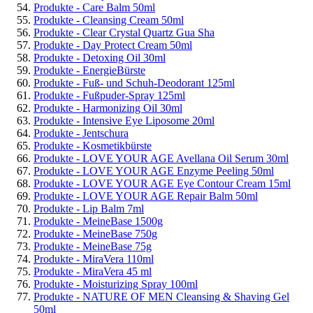
Produkte - Care Balm 50ml
Produkte - Cleansing Cream 50ml
Produkte - Clear Crystal Quartz Gua Sha
Produkte - Day Protect Cream 50ml
Produkte - Detoxing Oil 30ml
Produkte - EnergieBürste
Produkte - Fuß- und Schuh-Deodorant 125ml
Produkte - Fußpuder-Spray 125ml
Produkte - Harmonizing Oil 30ml
Produkte - Intensive Eye Liposome 20ml
Produkte - Jentschura
Produkte - Kosmetikbürste
Produkte - LOVE YOUR AGE Avellana Oil Serum 30ml
Produkte - LOVE YOUR AGE Enzyme Peeling 50ml
Produkte - LOVE YOUR AGE Eye Contour Cream 15ml
Produkte - LOVE YOUR AGE Repair Balm 50ml
Produkte - Lip Balm 7ml
Produkte - MeineBase 1500g
Produkte - MeineBase 750g
Produkte - MeineBase 75g
Produkte - MiraVera 110ml
Produkte - MiraVera 45 ml
Produkte - Moisturizing Spray 100ml
Produkte - NATURE OF MEN Cleansing & Shaving Gel
50ml