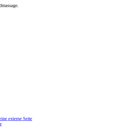
ndmassage.
eine externe Seite
e