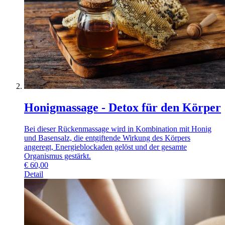
Honigmassage - Detox für den Körper
Bei dieser Rückenmassage wird in Kombination mit Honig
und Basensalz, die entgiftende Wirkung des Körpers
angeregt, Energieblockaden gelöst und der gesamte
Organismus gestärkt.
€
60,00
Detail