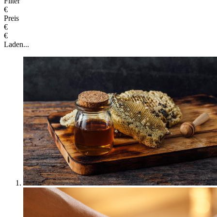
Filter
€
Preis
€
€
Laden...