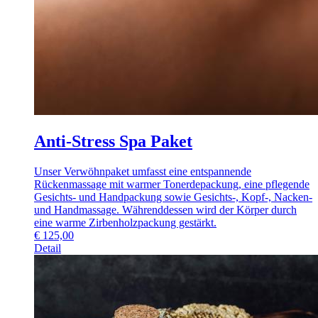
Anti-Stress Spa Paket
Unser Verwöhnpaket umfasst eine entspannende
Rückenmassage mit warmer Tonerdepackung, eine pflegende
Gesichts- und Handpackung sowie Gesichts-, Kopf-, Nacken-
und Handmassage. Währenddessen wird der Körper durch
eine warme Zirbenholzpackung gestärkt.
€
125,00
Detail