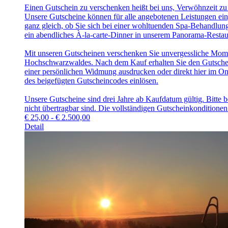
Einen Gutschein zu verschenken heißt bei uns, Verwöhnzeit zu
Unsere Gutscheine können für alle angebotenen Leistungen ein
ganz gleich, ob Sie sich bei einer wohltuenden Spa-Behandlun
ein abendliches À-la-carte-Dinner in unserem Panorama-Resta
Mit unseren Gutscheinen verschenken Sie unvergessliche Mom
Hochschwarzwaldes. Nach dem Kauf erhalten Sie den Gutschein
einer persönlichen Widmung ausdrucken oder direkt hier im Onl
des beigefügten Gutscheincodes einlösen.
Unsere Gutscheine sind drei Jahre ab Kaufdatum gültig. Bitte 
nicht übertragbar sind. Die vollständigen Gutscheinkonditione
€
25,00 - € 2.500,00
Detail