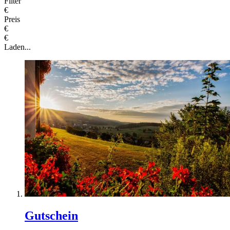
Filter
€
Preis
€
€
Laden...
Gutschein