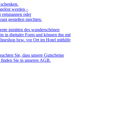
 schenken.
gelöst werden –
g entspannen oder
urant genießen möchten.
ente inmitten des wunderschönen
 in digitaler Form und können ihn mit
ineshop bzw. vor Ort im Hotel mithilfe
beachten Sie, dass unsere Gutscheine
n finden Sie in unseren AGB.