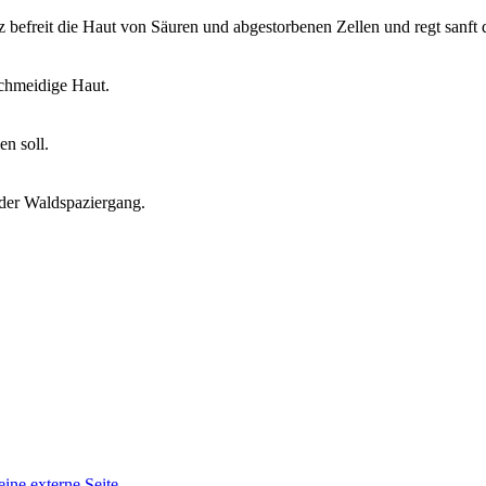
z befreit die Haut von Säuren und abgestorbenen Zellen und regt sanft
chmeidige Haut.
n soll.
der Waldspaziergang.
eine externe Seite