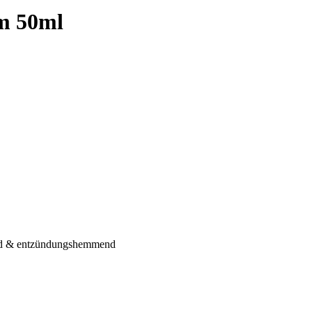
m 50ml
ndend & entzündungshemmend