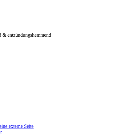
ndend & entzündungshemmend
eine externe Seite
e