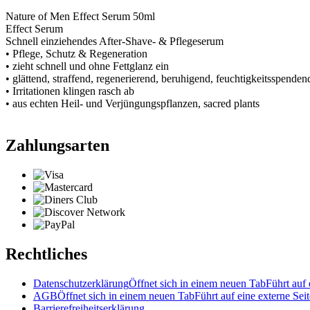
Nature of Men Effect Serum 50ml
Effect Serum
Schnell einziehendes After-Shave- & Pflegeserum
• Pflege, Schutz & Regeneration
• zieht schnell und ohne Fettglanz ein
• glättend, straffend, regenerierend, beruhigend, feuchtigkeitsspe
• Irritationen klingen rasch ab
• aus echten Heil- und Verjüngungspflanzen, sacred plants
Zahlungsarten
Rechtliches
Datenschutzerklärung
Öffnet sich in einem neuen Tab
Führt auf 
AGB
Öffnet sich in einem neuen Tab
Führt auf eine externe Seit
Barrierefreiheitserklärung