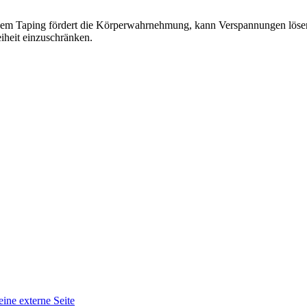
m Taping fördert die Körperwahrnehmung, kann Verspannungen lösen u
iheit einzuschränken.
eine externe Seite