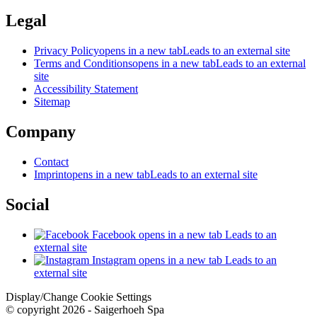
Legal
Privacy Policy
opens in a new tab
Leads to an external site
Terms and Conditions
opens in a new tab
Leads to an external
site
Accessibility Statement
Sitemap
Company
Contact
Imprint
opens in a new tab
Leads to an external site
Social
Facebook
opens in a new tab
Leads to an
external site
Instagram
opens in a new tab
Leads to an
external site
Display/Change Cookie Settings
© copyright 2026 - Saigerhoeh Spa