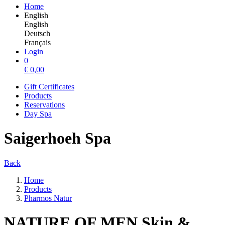
Home
English
English
Deutsch
Français
Login
0
€
0,00
Gift Certificates
Products
Reservations
Day Spa
Saigerhoeh Spa
Back
Home
Products
Pharmos Natur
NATURE OF MEN Skin &