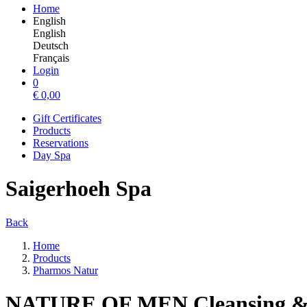
Home
English
English
Deutsch
Français
Login
0
€
0,00
Gift Certificates
Products
Reservations
Day Spa
Saigerhoeh Spa
Back
Home
Products
Pharmos Natur
NATURE OF MEN Cleansing & 