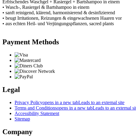
Erfrischendes Waschgel + Rasiergel + Bartshampoo in einem
• Wasch-, Rasiergel & Bartshampoo in einem
• sanft reinigend, klärend, harmonisierend & desinfizierend
• beugt Irritationen, Reizungen & eingewachsenen Haaren vor
• aus echten Heil- und Verjüngungspflanzen, sacred plants
Payment Methods
Legal
Privacy Policy
opens in a new tab
Leads to an external site
Terms and Conditions
opens in a new tab
Leads to an external si
Accessibility Statement
Sitemap
Company