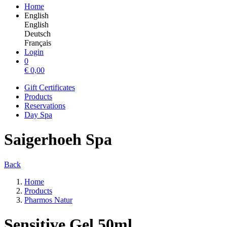
Home
English
English
Deutsch
Français
Login
0
€
0,00
Gift Certificates
Products
Reservations
Day Spa
Saigerhoeh Spa
Back
Home
Products
Pharmos Natur
Sensitive Gel 50ml