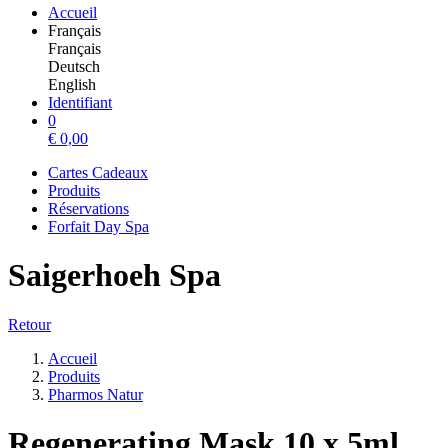
Accueil
Français
Français
Deutsch
English
Identifiant
0
€
0,00
Cartes Cadeaux
Produits
Réservations
Forfait Day Spa
Saigerhoeh Spa
Retour
Accueil
Produits
Pharmos Natur
Regenerating Mask 10 x 5ml