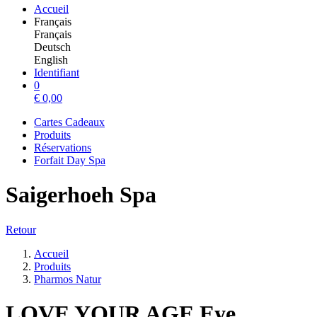
Accueil
Français
Français
Deutsch
English
Identifiant
0
€
0,00
Cartes Cadeaux
Produits
Réservations
Forfait Day Spa
Saigerhoeh Spa
Retour
Accueil
Produits
Pharmos Natur
LOVE YOUR AGE Eye