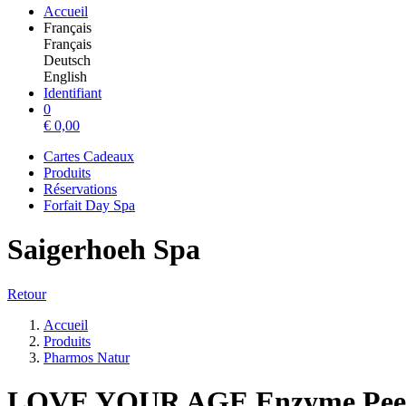
Accueil
Français
Français
Deutsch
English
Identifiant
0
€
0,00
Cartes Cadeaux
Produits
Réservations
Forfait Day Spa
Saigerhoeh Spa
Retour
Accueil
Produits
Pharmos Natur
LOVE YOUR AGE Enzyme Peel