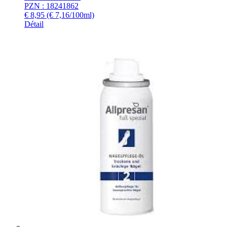
PZN : 18241862
€
8,95
(€ 7,16/100ml)
Détail